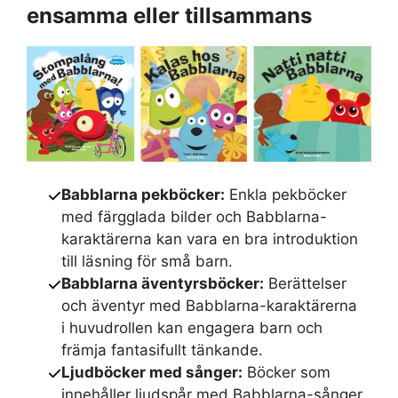
ensamma eller tillsammans
Babblarna pekböcker:
Enkla pekböcker
med färgglada bilder och Babblarna-
karaktärerna kan vara en bra introduktion
till läsning för små barn.
Babblarna äventyrsböcker:
Berättelser
och äventyr med Babblarna-karaktärerna
i huvudrollen kan engagera barn och
främja fantasifullt tänkande.
Ljudböcker med sånger:
Böcker som
innehåller ljudspår med Babblarna-sånger